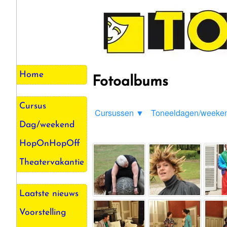
Home
Fotoalbums
Cursus
Cursussen ▼
Toneeldagen/weeke
Dag/weekend
HopOnHopOff
Theatervakantie
Laatste nieuws
Voorstelling